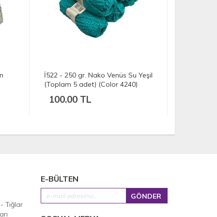
İ522 - 250 gr. Nako Venüs Su Yeşil
İH8385 - 440
(Toplam 5 adet) (Color 4240)
vogue uzun s
100.00 TL
176.00 
E-BÜLTEN
 - Tığlar
arı