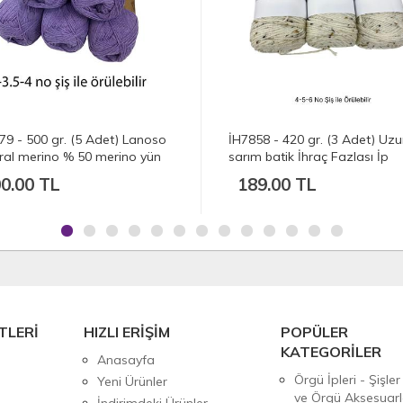
 - 500 gr. (5 Adet) Lanoso
İH7858 - 420 gr. (3 Adet) Uzun
l merino % 50 merino yün
sarım batik İhraç Fazlası İp
.00 TL
189.00 TL
TLERİ
HIZLI ERİŞİM
POPÜLER
KATEGORİLER
Anasayfa
Örgü İpleri - Şişler
Yeni Ürünler
ve Örgü Aksesuarl
İndirimdeki Ürünler