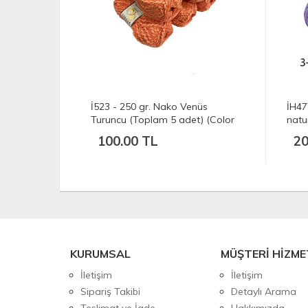
) Nako
İ523 - 250 gr. Nako Venüs
İH4779
Turuncu (Toplam 5 adet) (Color
natura
10549)
100.00 TL
200
KURUMSAL
MÜŞTERİ HİZME
İletişim
İletişim
Sipariş Takibi
Detaylı Arama
Teslimat ve İade
Hakkımızda