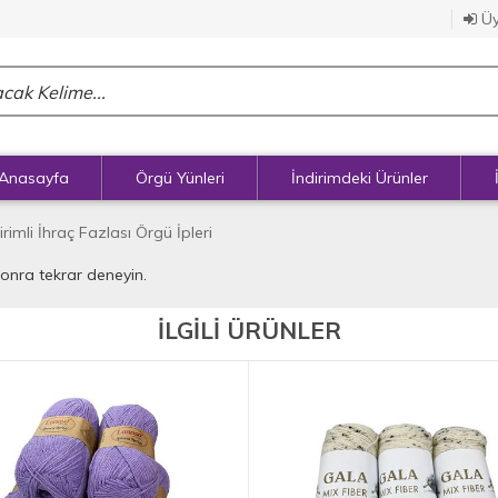
Üy
Anasayfa
Örgü Yünleri
İndirimdeki Ürünler
irimli İhraç Fazlası Örgü İpleri
sonra tekrar deneyin.
İLGİLİ ÜRÜNLER