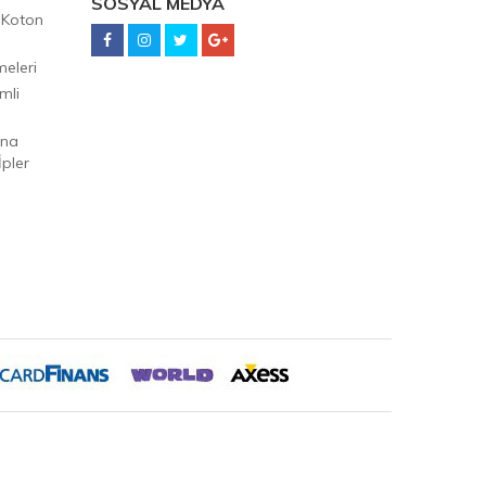
SOSYAL MEDYA
 Koton
eleri
mli
Ana
pler