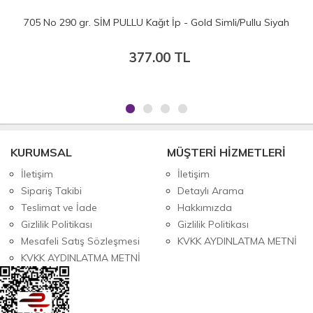
h
704 No 275 gr. SİM PULLU Kağıt İp - Gold Simli/Pullu Siyah
357.50 TL
KURUMSAL
MÜŞTERİ HİZMETLERİ
İletişim
İletişim
Sipariş Takibi
Detaylı Arama
Teslimat ve İade
Hakkımızda
Gizlilik Politikası
Gizlilik Politikası
Mesafeli Satış Sözleşmesi
KVKK AYDINLATMA METNİ
KVKK AYDINLATMA METNİ