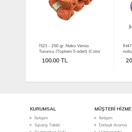
et) Nako
İ523 - 250 gr. Nako Venüs
İH47
ası İp
Turuncu (Toplam 5 adet) (Color
natu
10549)
100.00 TL
20
KURUMSAL
MÜŞTERİ HİZME
İletişim
İletişim
Sipariş Takibi
Detaylı Arama
Teslimat ve İade
Hakkımızda