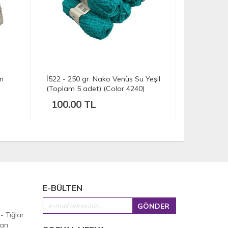
un
İ522 - 250 gr. Nako Venüs Su Yeşil
İH8385 - 4
(Toplam 5 adet) (Color 4240)
vogue uzun
100.00 TL
176.00
E-BÜLTEN
 - Tığlar
arı