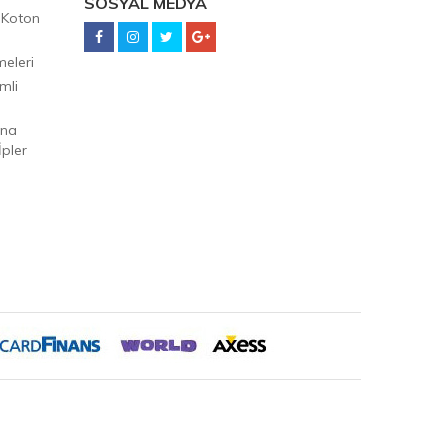
SOSYAL MEDYA
 Koton
eleri
mli
Ana
pler