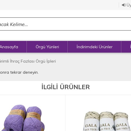
Üy
Anasayfa
Örgü Yünleri
İndirimdeki Ürünler
irimli İhraç Fazlası Örgü İpleri
sonra tekrar deneyin.
İLGİLİ ÜRÜNLER