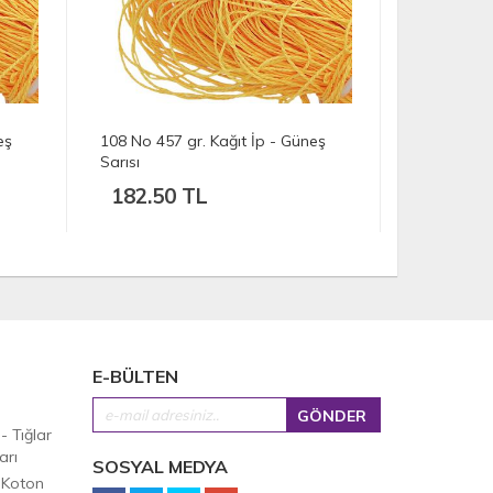
eş
107 No 530 gr. Kağıt İp - Güneş
106 No 644
Sarısı
Sarısı
212.00 TL
257.50
E-BÜLTEN
 - Tığlar
arı
SOSYAL MEDYA
 Koton