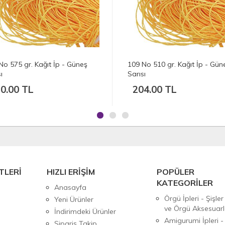
No 510 gr. Kağıt İp - Güneş
108 No 457 gr. Kağıt İp - Gün
ı
Sarısı
4.00 TL
182.50 TL
TLERİ
HIZLI ERİŞİM
POPÜLER
KATEGORİLER
Anasayfa
Örgü İpleri - Şişler
Yeni Ürünler
ve Örgü Aksesuarl
İndirimdeki Ürünler
Amigurumi İpleri -
Sipariş Takip