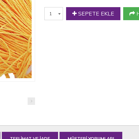
SEPETE EKLE
H
TESLİMAT VE İADE
MÜŞTERİ YORUMLARI