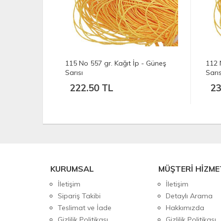
 - Güneş
112 No 575 gr. Kağıt İp - Güneş
109 
Sarısı
Sarıs
230.00 TL
20
KURUMSAL
MÜŞTERİ HİZME
İletişim
İletişim
Sipariş Takibi
Detaylı Arama
Teslimat ve İade
Hakkımızda
Gizlilik Politikası
Gizlilik Politikası