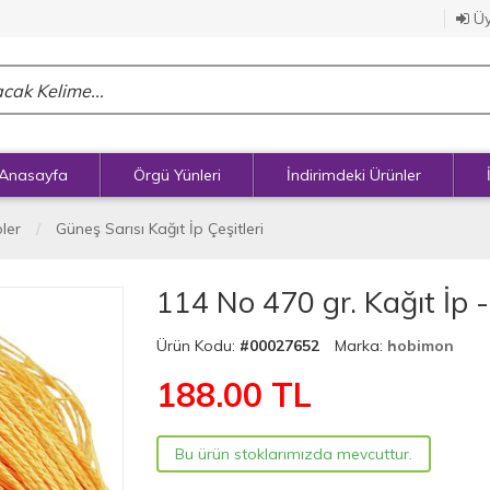
Üy
Anasayfa
Örgü Yünleri
İndirimdeki Ürünler
pler
Güneş Sarısı Kağıt İp Çeşitleri
114 No 470 gr. Kağıt İp 
Ürün Kodu:
#00027652
Marka:
hobimon
188.00
TL
Bu ürün stoklarımızda mevcuttur.