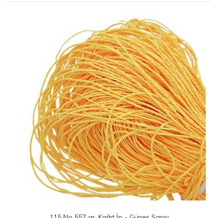
İp - Güneş Sarısı
114 No 470 gr. Kağıt İp - 