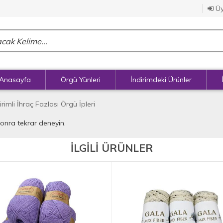
Üy
Anasayfa
Örgü Yünleri
İndirimdeki Ürünler
irimli İhraç Fazlası Örgü İpleri
sonra tekrar deneyin.
İLGİLİ ÜRÜNLER