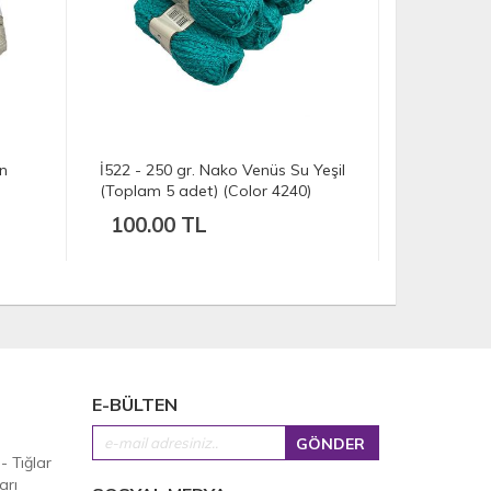
un
İ522 - 250 gr. Nako Venüs Su Yeşil
İH8385 - 4
(Toplam 5 adet) (Color 4240)
vogue uzun
100.00 TL
176.00
E-BÜLTEN
 - Tığlar
arı