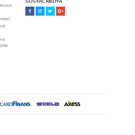
SOSYAL MEDYA
 Koton
eleri
mli
Ana
pler