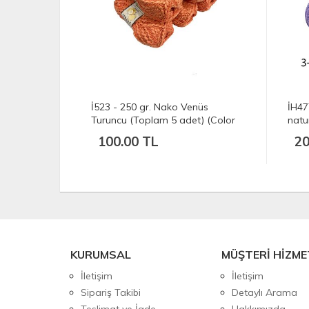
et) Nako
İ523 - 250 gr. Nako Venüs
İH47
ası İp
Turuncu (Toplam 5 adet) (Color
natu
10549)
100.00 TL
20
KURUMSAL
MÜŞTERİ HİZME
İletişim
İletişim
Sipariş Takibi
Detaylı Arama
Teslimat ve İade
Hakkımızda