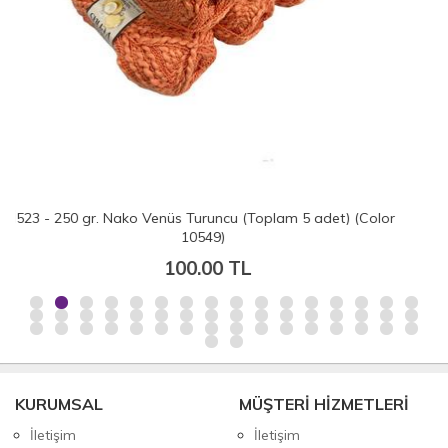
et) (Color
İH4779 - 500 gr. (5 Adet) Lanoso natural merino 
merino yün
200.00 TL
KURUMSAL
MÜŞTERİ HİZMETLERİ
İletişim
İletişim