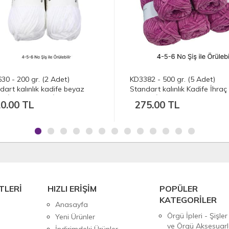
30 - 200 gr. (2 Adet)
KD3382 - 500 gr. (5 Adet)
dart kalınlık kadife beyaz
Standart kalınlık Kadife İhraç
fe İhraç Fazlası İp
Fazlası İp
0.00 TL
275.00 TL
TLERİ
HIZLI ERİŞİM
POPÜLER
KATEGORİLER
Anasayfa
Örgü İpleri - Şişler
Yeni Ürünler
ve Örgü Aksesuarl
İndirimdeki Ürünler