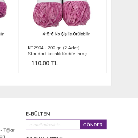
KD2904 - 200 gr. (2 Adet)
KD3664 - 5
Standart kalınlık Kadife İhraç
Standart ka
Fazlası İp
Fazlası İp
110.00 TL
302.50
E-BÜLTEN
 - Tığlar
arı