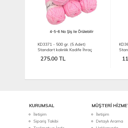
et)
KD3371 - 500 gr. (5 Adet)
KD36
e nako
Standart kalınlık Kadife İhraç
Stan
ası İp
Fazlası İp
Kadi
275.00 TL
11
KURUMSAL
MÜŞTERİ HİZME
İletişim
İletişim
Sipariş Takibi
Detaylı Arama
Teslimat ve İade
Hakkımızda