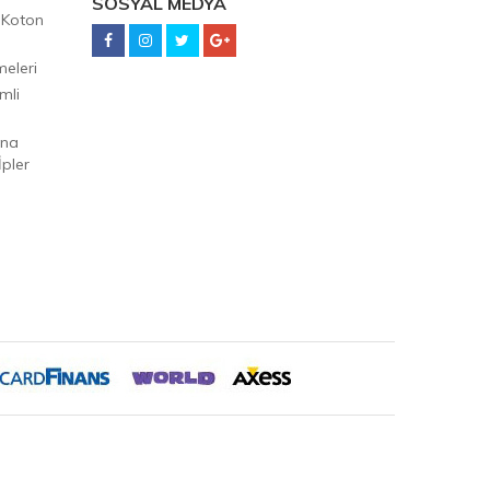
SOSYAL MEDYA
 Koton
eleri
mli
Ana
pler