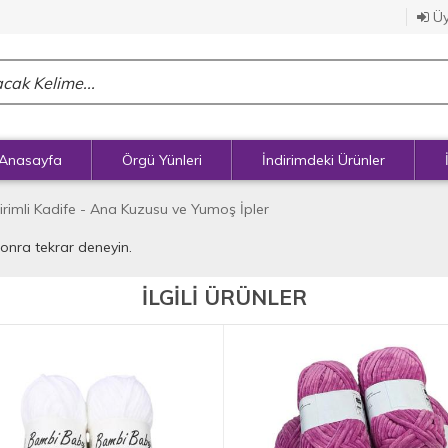
Üy
Anasayfa
Örgü Yünleri
İndirimdeki Ürünler
irimli Kadife - Ana Kuzusu ve Yumoş İpler
sonra tekrar deneyin.
İLGİLİ ÜRÜNLER