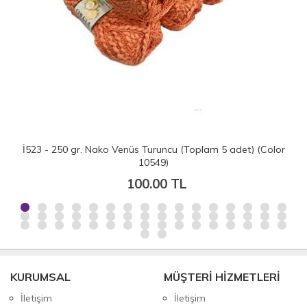
ncu (Toplam 5 adet) (Color
İH4779 - 500 gr. (5 Adet) Lanoso
)
merino yün
0 TL
200.00 T
KURUMSAL
MÜŞTERİ HİZMETLERİ
İletişim
İletişim