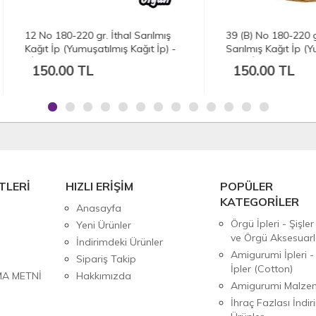
o 180-220 gr. İthal Sarılmış
39 (B) No 180-220 gr. İthal
t İp (Yumuşatılmış Kağıt İp) -
Sarılmış Kağıt İp (Yumuşatılm
AH
Kağıt İp) - Doğal Renk
0.00 TL
150.00 TL
TLERİ
HIZLI ERİŞİM
POPÜLER
KATEGORİLER
Anasayfa
Örgü İpleri - Şişler
Yeni Ürünler
ve Örgü Aksesuarl
İndirimdeki Ürünler
Amigurumi İpleri -
Sipariş Takip
İpler (Cotton)
MA METNİ
Hakkımızda
Amigurumi Malzem
İhraç Fazlası İndiri