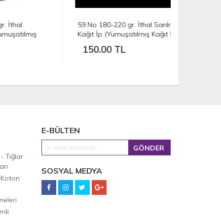
59 No 180-220 gr. İthal Sarılmış
39 (D) No 1
ış
Kağıt İp (Yumuşatılmış Kağıt İp) -
Sarılmış Ka
Sarı
Kağıt İp) -
150.00 TL
150.00
E-BÜLTEN
 - Tığlar
arı
SOSYAL MEDYA
 Koton
eleri
mli