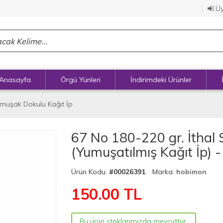
Üy
Anasayfa
Örgü Yünleri
İndirimdeki Ürünler
Yumuşak Dokulu Kağıt İp
67 No 180-220 gr. İthal S
(Yumuşatılmış Kağıt İp) 
Ürün Kodu:
#00026391
Marka:
hobimon
150.00
TL
Bu ürün stoklarımızda mevcuttur.