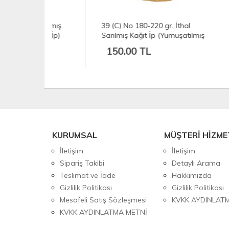
 Sarılmış
39 (C) No 180-220 gr. İthal
12 N
ağıt İp) -
Sarılmış Kağıt İp (Yumuşatılmış
Kağı
Kağıt İp) - Açık Doğal Renk
SİY
150.00 TL
15
KURUMSAL
MÜŞTERİ HİZME
İletişim
İletişim
Sipariş Takibi
Detaylı Arama
Teslimat ve İade
Hakkımızda
Gizlilik Politikası
Gizlilik Politikası
Mesafeli Satış Sözleşmesi
KVKK AYDINLAT
KVKK AYDINLATMA METNİ