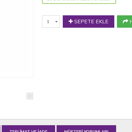
SEPETE EKLE
H
TESLİMAT VE İADE
MÜŞTERİ YORUMLARI