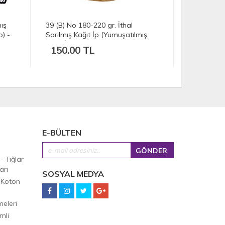
59 No 180-220 gr. İthal Sarılmış
39 (D) No 1
ış
Kağıt İp (Yumuşatılmış Kağıt İp) -
Sarılmış K
Sarı
Kağıt İp) -
150.00 TL
150.00
E-BÜLTEN
 - Tığlar
arı
SOSYAL MEDYA
 Koton
eleri
mli