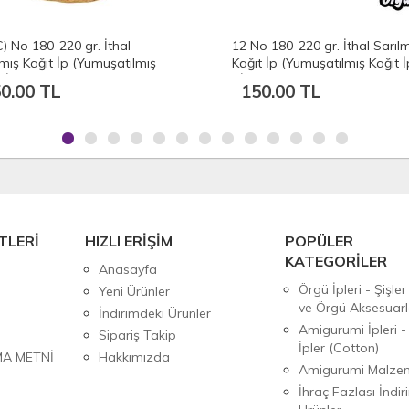
o 180-220 gr. İthal Sarılmış
39 (B) No 180-220 gr. İthal
t İp (Yumuşatılmış Kağıt İp) -
Sarılmış Kağıt İp (Yumuşatılm
AH
Kağıt İp) - Doğal Renk
0.00 TL
150.00 TL
TLERİ
HIZLI ERİŞİM
POPÜLER
KATEGORİLER
Anasayfa
Örgü İpleri - Şişler
Yeni Ürünler
ve Örgü Aksesuarl
İndirimdeki Ürünler
Amigurumi İpleri -
Sipariş Takip
İpler (Cotton)
MA METNİ
Hakkımızda
Amigurumi Malzem
İhraç Fazlası İndiri