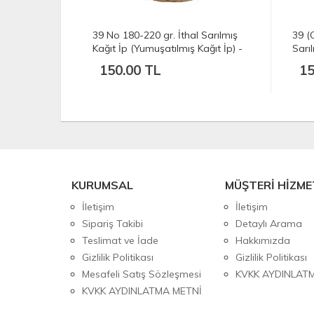
 Sarılmış
39 (C) No 180-220 gr. İthal
12 N
ağıt İp) -
Sarılmış Kağıt İp (Yumuşatılmış
Kağı
Kağıt İp) - Açık Doğal Renk
SİY
150.00 TL
15
KURUMSAL
MÜŞTERİ HİZME
İletişim
İletişim
Sipariş Takibi
Detaylı Arama
Teslimat ve İade
Hakkımızda
Gizlilik Politikası
Gizlilik Politikası
Mesafeli Satış Sözleşmesi
KVKK AYDINLAT
KVKK AYDINLATMA METNİ