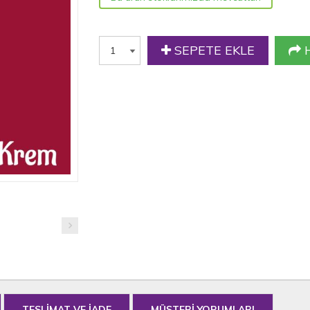
SEPETE EKLE
H
TESLİMAT VE İADE
MÜŞTERİ YORUMLARI