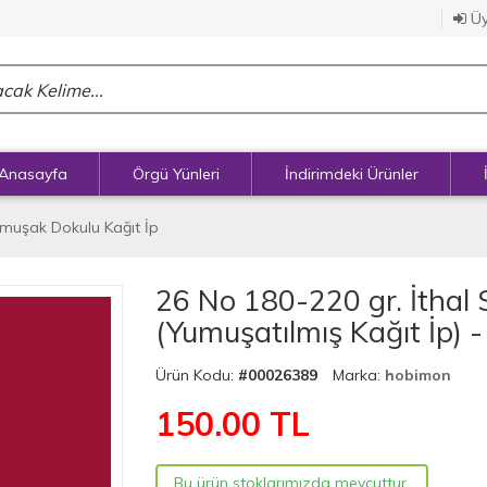
Üy
Anasayfa
Örgü Yünleri
İndirimdeki Ürünler
Yumuşak Dokulu Kağıt İp
26 No 180-220 gr. İthal S
(Yumuşatılmış Kağıt İp) 
Ürün Kodu:
#00026389
Marka:
hobimon
150.00
TL
Bu ürün stoklarımızda mevcuttur.