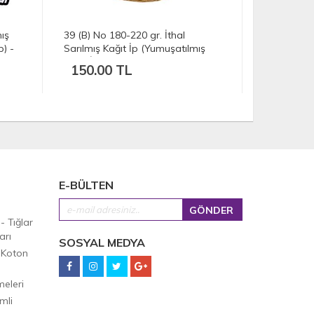
59 No 180-220 gr. İthal Sarılmış
39 (D) No 1
ış
Kağıt İp (Yumuşatılmış Kağıt İp) -
Sarılmış Ka
Sarı
Kağıt İp) -
150.00 TL
150.00
E-BÜLTEN
 - Tığlar
arı
SOSYAL MEDYA
 Koton
eleri
mli