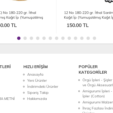
o 180-220 gr. İthal Sarılmış
39 (B) No 180-220 gr. İthal
t İp (Yumuşatılmış Kağıt İp) -
Sarılmış Kağıt İp (Yumuşatılm
AH
Kağıt İp) - Doğal Renk
0.00 TL
150.00 TL
TLERİ
HIZLI ERİŞİM
POPÜLER
KATEGORİLER
Anasayfa
Örgü İpleri - Şişler
Yeni Ürünler
ve Örgü Aksesuarl
İndirimdeki Ürünler
Amigurumi İpleri -
Sipariş Takip
İpler (Cotton)
MA METNİ
Hakkımızda
Amigurumi Malzem
İhraç Fazlası İndiri