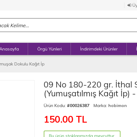
Üy
Anasayfa
Örgü Yünleri
İndirimdeki Ürünler
Yumuşak Dokulu Kağıt İp
09 No 180-220 gr. İthal S
(Yumuşatılmış Kağıt İp) - 
Ürün Kodu:
#00026387
Marka:
hobimon
150.00
TL
Bu ürün stoklarımızda mevcuttur.