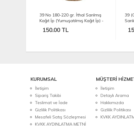
 Sarılmış
39 (C) No 180-220 gr. İthal
12 N
ağıt İp) -
Sarılmış Kağıt İp (Yumuşatılmış
Kağı
Kağıt İp) - Açık Doğal Renk
SİY
150.00 TL
15
KURUMSAL
MÜŞTERİ HİZME
İletişim
İletişim
Sipariş Takibi
Detaylı Arama
Teslimat ve İade
Hakkımızda
Gizlilik Politikası
Gizlilik Politikası
Mesafeli Satış Sözleşmesi
KVKK AYDINLAT
KVKK AYDINLATMA METNİ