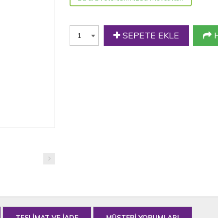
SEPETE EKLE
H
TESLİMAT VE İADE
MÜŞTERİ YORUMLARI