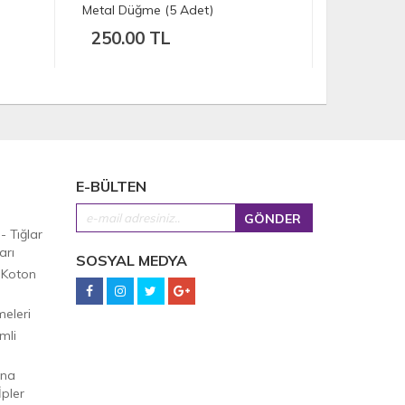
Metal Düğme (5 Adet)
Metal Düğme (5 
250.00 TL
200.00 TL
E-BÜLTEN
 - Tığlar
arı
SOSYAL MEDYA
 Koton
eleri
mli
Ana
pler