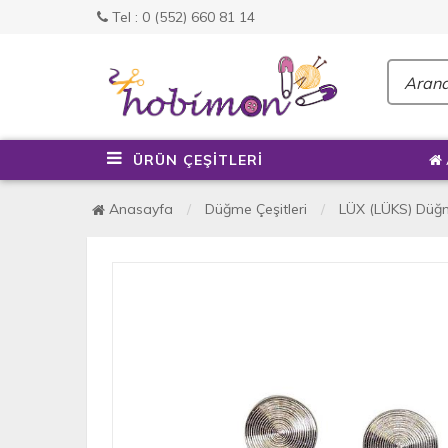
Tel : 0 (552) 660 81 14
ÜRÜN ÇEŞİTLERİ
Anasayfa
Düğme Çeşitleri
LÜX (LÜKS) Düğm