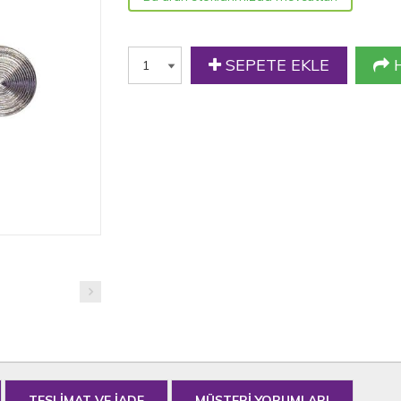
SEPETE EKLE
H
TESLİMAT VE İADE
MÜŞTERİ YORUMLARI