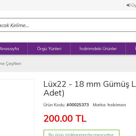
Üy
Anasayfa
Örgü Yünleri
İndirimdeki Ürünler
e Çeşitleri
Lüx22 - 18 mm Gümüş Lü
Adet)
Ürün Kodu:
#00025373
Marka:
hobimon
200.00
TL
Bu ürün stoklarımızda mevcuttur.