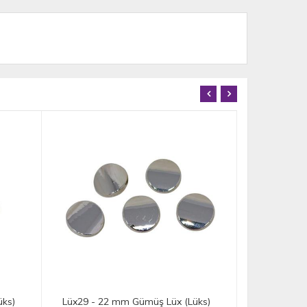
Lüx29 - 22 mm Gümüş Lüx (Lüks)
Lüx28 - 18 mm Go