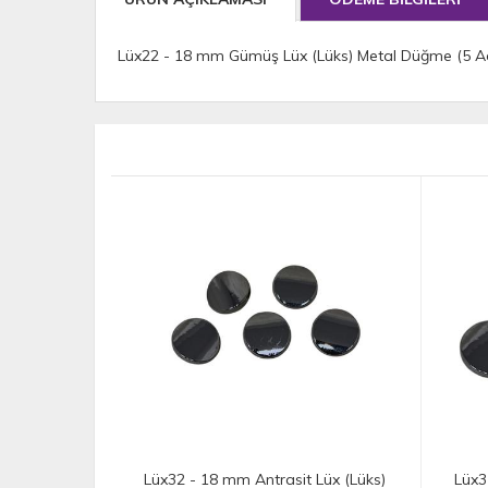
Lüx22 - 18 mm Gümüş Lüx (Lüks) Metal Düğme (5 A
s)
Lüx32 - 18 mm Antrasit Lüx (Lüks)
Lüx31 - 22 