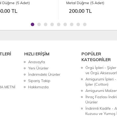
e (5 Adet)
Metal Düğme (5 Adet)
 TL
200.00 TL
TLERİ
HIZLI ERİŞİM
POPÜLER
KATEGORİLER
Anasayfa
Örgü İpleri - Şişler
Yeni Ürünler
ve Örgü Aksesuarl
İndirimdeki Ürünler
Amigurumi İpleri -
Sipariş Takip
İpler (Cotton)
MA METNİ
Hakkımızda
Amigurumi Malzem
İhraç Fazlası İndiri
Ürünler
İndirimli Kadife - 
Kuzusu ve Yumoş İ