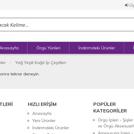
Üy
Anasayfa
Örgü Yünleri
İndirimdeki Ürünler
pler
Yağ Yeşili Kağıt İp Çeşitleri
sonra tekrar deneyin.
TLERİ
HIZLI ERİŞİM
POPÜLER
KATEGORİLER
Anasayfa
Örgü İpleri - Şişler
Yeni Ürünler
ve Örgü Aksesuarl
İndirimdeki Ürünler
Amigurumi İpleri -