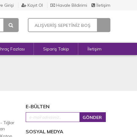
e Girişi
Kayıt Ol
Havale Bildirimi
İletişim
ALIŞVERİŞ SEPETİNİZ BOŞ
İhraç Fazlası
Sipariş Takip
İletişim
E-BÜLTEN
 - Tığlar
arı
SOSYAL MEDYA
 Koton