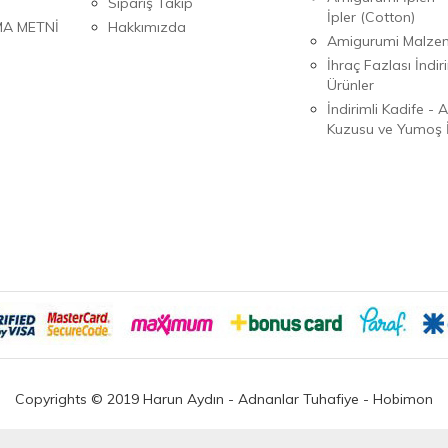
Sipariş Takip
İpler (Cotton)
MA METNİ
Hakkımızda
Amigurumi Malzem
İhraç Fazlası İndiri
Ürünler
İndirimli Kadife - 
Kuzusu ve Yumoş İ
Copyrights © 2019 Harun Aydın - Adnanlar Tuhafiye - Hobimon