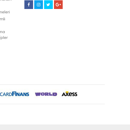
eleri
mli
Ana
pler