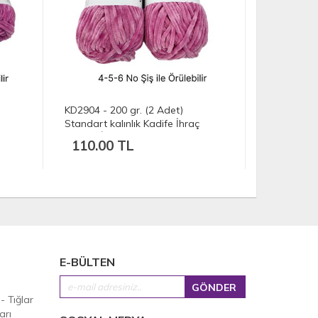
KD2904 - 200 gr. (2 Adet)
KD3664 - 5
Standart kalınlık Kadife İhraç
Standart ka
Fazlası İp
Fazlası İp
110.00 TL
302.50
E-BÜLTEN
 - Tığlar
arı