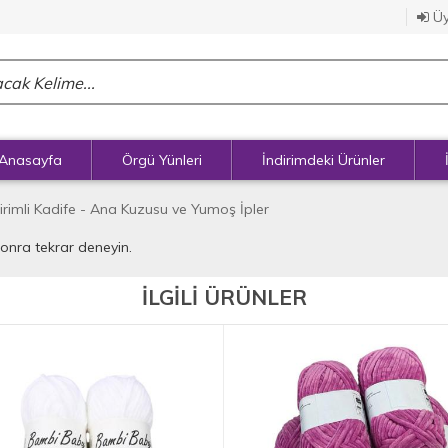
Üy
Anasayfa
Örgü Yünleri
İndirimdeki Ürünler
irimli Kadife - Ana Kuzusu ve Yumoş İpler
sonra tekrar deneyin.
İLGİLİ ÜRÜNLER