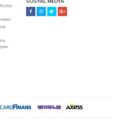
SOSYAL MEDYA
 Koton
eleri
mli
Ana
pler