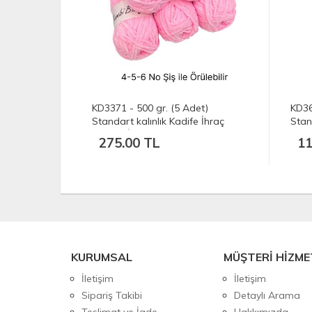
et)
KD3371 - 500 gr. (5 Adet)
KD36
 İhraç
Standart kalınlık Kadife İhraç
Stan
Fazlası İp
Kadi
275.00 TL
11
KURUMSAL
MÜŞTERİ HİZME
İletişim
İletişim
Sipariş Takibi
Detaylı Arama
Teslimat ve İade
Hakkımızda