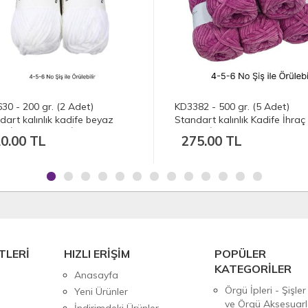
30 - 200 gr. (2 Adet)
KD3382 - 500 gr. (5 Adet)
dart kalınlık kadife beyaz
Standart kalınlık Kadife İhraç
fe İhraç Fazlası İp
Fazlası İp
0.00 TL
275.00 TL
TLERİ
HIZLI ERİŞİM
POPÜLER
KATEGORİLER
Anasayfa
Örgü İpleri - Şişler
Yeni Ürünler
ve Örgü Aksesuarl
İndirimdeki Ürünler