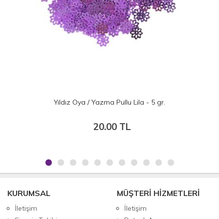
ldız Oya / Yazma Pullu Lila - 5 gr.
Yıldız Oya 
20.00 TL
KURUMSAL
MÜŞTERİ HİZMETLERİ
İletişim
İletişim