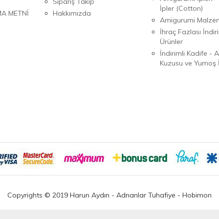
Sipariş Takip
İpler (Cotton)
MA METNİ
Hakkımızda
Amigurumi Malzem
İhraç Fazlası İndiri
Ürünler
İndirimli Kadife - 
Kuzusu ve Yumoş İ
Copyrights © 2019 Harun Aydın - Adnanlar Tuhafiye - Hobimon