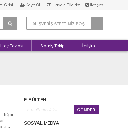
e Girişi
Kayıt Ol
Havale Bildirimi
İletişim
ALIŞVERİŞ SEPETİNİZ BOŞ
İhraç Fazlası
Sipariş Takip
İletişim
E-BÜLTEN
 - Tığlar
arı
SOSYAL MEDYA
 Koton