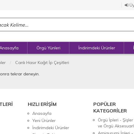
Üy
Anasayfa
Örgü Yünleri
İndirimdeki Ürünler
pler
Canlı Hasır Kağıt İp Çeşitleri
sonra tekrar deneyin.
TLERİ
HIZLI ERİŞİM
POPÜLER
KATEGORİLER
Anasayfa
Örgü İpleri - Şişler
Yeni Ürünler
ve Örgü Aksesuarl
İndirimdeki Ürünler
Amigurumi İpleri -