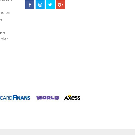
eleri
mli
Ana
pler