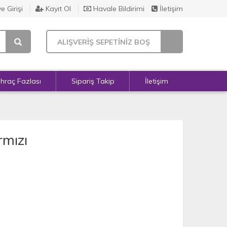
e Girişi
Kayıt Ol
Havale Bildirimi
İletişim
ALIŞVERİŞ SEPETİNİZ BOŞ
İhraç Fazlası
Sipariş Takip
İletişim
rmızı