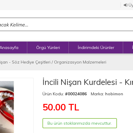
Üy
Anasayfa
Örgü Yünleri
İndirimdeki Ürünler
işan - Söz Hediye Çeşitleri / Organizasyon Malzemeleri
İncili Nişan Kurdelesi - Kı
Ürün Kodu:
#00024086
Marka:
hobimon
50.00
TL
Bu ürün stoklarımızda mevcuttur.