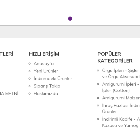
TLERİ
HIZLI ERİŞİM
POPÜLER
KATEGORİLER
Anasayfa
Örgü İpleri - Şişler
Yeni Ürünler
ve Örgü Aksesuarl
İndirimdeki Ürünler
Amigurumi İpleri -
Sipariş Takip
İpler (Cotton)
MA METNİ
Hakkımızda
Amigurumi Malzem
İhraç Fazlası İndiri
Ürünler
İndirimli Kadife - 
Kuzusu ve Yumoş İ