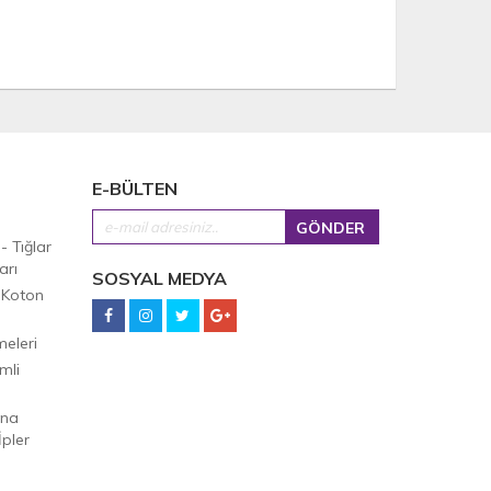
E-BÜLTEN
 - Tığlar
arı
SOSYAL MEDYA
 Koton
eleri
mli
Ana
pler