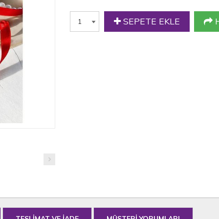
SEPETE EKLE
H
TESLİMAT VE İADE
MÜŞTERİ YORUMLARI