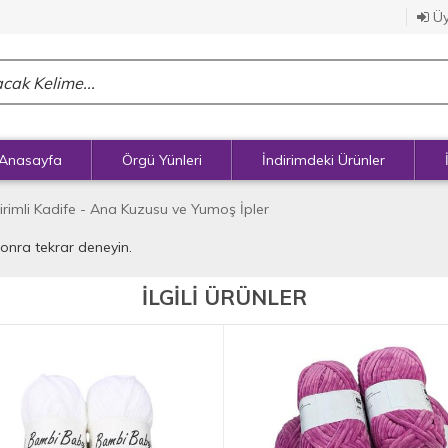
Üy
Anasayfa
Örgü Yünleri
İndirimdeki Ürünler
irimli Kadife - Ana Kuzusu ve Yumoş İpler
sonra tekrar deneyin.
İLGİLİ ÜRÜNLER