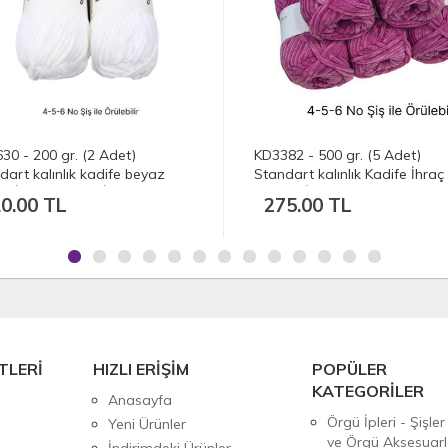
30 - 200 gr. (2 Adet)
KD3382 - 500 gr. (5 Adet)
dart kalınlık kadife beyaz
Standart kalınlık Kadife İhraç
fe İhraç Fazlası İp
Fazlası İp
0.00 TL
275.00 TL
TLERİ
HIZLI ERİŞİM
POPÜLER
KATEGORİLER
Anasayfa
Örgü İpleri - Şişler
Yeni Ürünler
ve Örgü Aksesuarl
İndirimdeki Ürünler