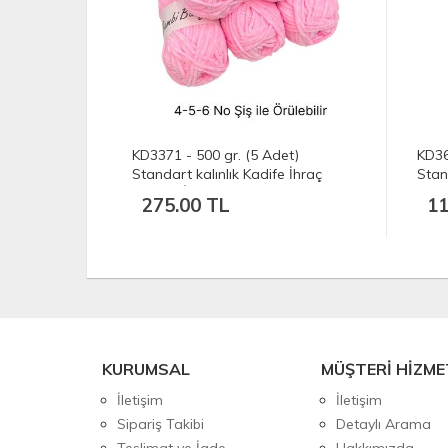
KD3371 - 500 gr. (5 Adet)
KD36
Kadife
Standart kalınlık Kadife İhraç
Stan
Fazlası İp
Kadi
275.00 TL
11
KURUMSAL
MÜŞTERİ HİZME
İletişim
İletişim
Sipariş Takibi
Detaylı Arama
Teslimat ve İade
Hakkımızda