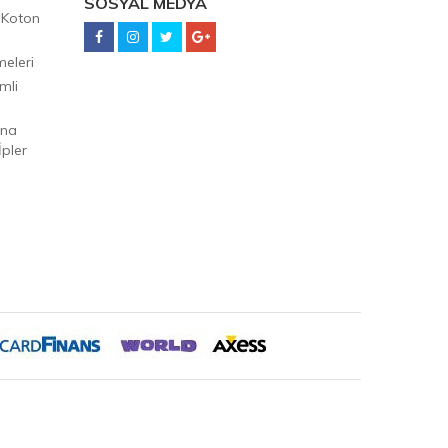
SOSYAL MEDYA
 Koton
eleri
mli
Ana
pler