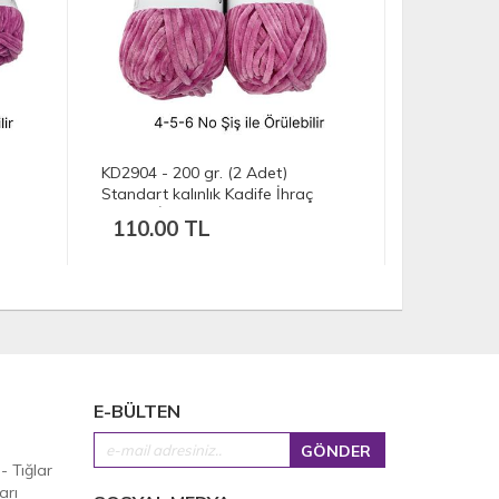
KD2904 - 200 gr. (2 Adet)
KD3664 - 5
Standart kalınlık Kadife İhraç
Standart ka
Fazlası İp
Fazlası İp
110.00 TL
302.50
E-BÜLTEN
 - Tığlar
arı