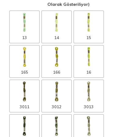
Olarak Gösteriliyor)
13
14
15
165
166
16
3011
3012
3013