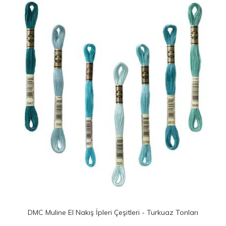
MC Muline El Nakış İpleri Çeşitleri - Turkuaz Tonları
DMC Mu