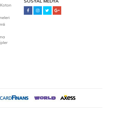
SOSYAL MEDYA
 Koton
eleri
mli
Ana
pler