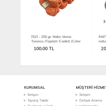
et) Nako
İ523 - 250 gr. Nako Venüs
İH47
ası İp
Turuncu (Toplam 5 adet) (Color
natu
10549)
100.00 TL
20
KURUMSAL
MÜŞTERİ HİZME
İletişim
İletişim
Sipariş Takibi
Detaylı Arama
Teslimat ve İade
Hakkımızda