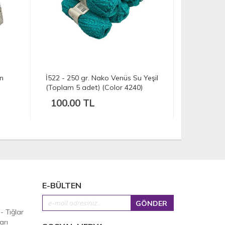
un
İ522 - 250 gr. Nako Venüs Su Yeşil
İH8385 - 4
(Toplam 5 adet) (Color 4240)
vogue uzun
100.00 TL
176.00
E-BÜLTEN
 - Tığlar
arı