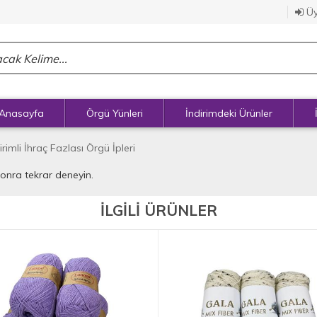
Üy
Anasayfa
Örgü Yünleri
İndirimdeki Ürünler
irimli İhraç Fazlası Örgü İpleri
sonra tekrar deneyin.
İLGİLİ ÜRÜNLER