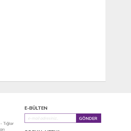
E-BÜLTEN
 - Tığlar
arı