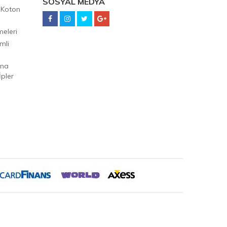
SOSYAL MEDYA
 Koton
eleri
mli
Ana
pler