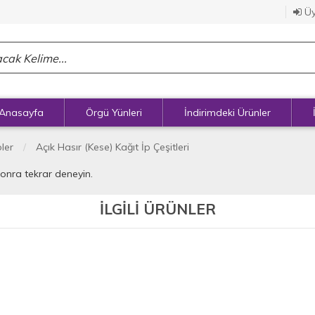
Üy
Anasayfa
Örgü Yünleri
İndirimdeki Ürünler
pler
Açık Hasır (Kese) Kağıt İp Çeşitleri
sonra tekrar deneyin.
İLGİLİ ÜRÜNLER