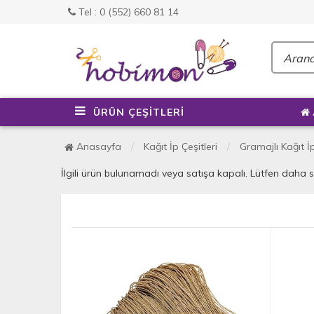
Tel : 0 (552) 660 81 14
ÜRÜN ÇEŞİTLERİ
Anasayfa
Kağıt İp Çeşitleri
Gramajlı Kağıt İ
İlgili ürün bulunamadı veya satışa kapalı. Lütfen daha 