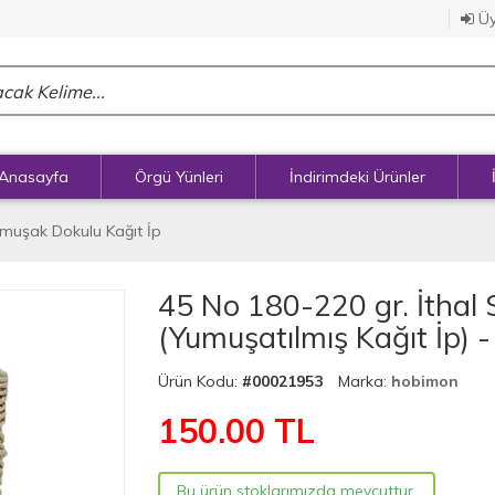
Üy
Anasayfa
Örgü Yünleri
İndirimdeki Ürünler
Yumuşak Dokulu Kağıt İp
45 No 180-220 gr. İthal S
(Yumuşatılmış Kağıt İp)
Ürün Kodu:
#00021953
Marka:
hobimon
150.00
TL
Bu ürün stoklarımızda mevcuttur.