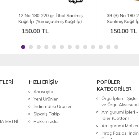
o 180-220 gr. İthal Sarılmış
39 (B) No 180-220 gr. İthal
t İp (Yumuşatılmış Kağıt İp) -
Sarılmış Kağıt İp (Yumuşatılm
AH
Kağıt İp) - Doğal Renk
0.00 TL
150.00 TL
TLERİ
HIZLI ERİŞİM
POPÜLER
KATEGORİLER
Anasayfa
Örgü İpleri - Şişler
Yeni Ürünler
ve Örgü Aksesuarl
İndirimdeki Ürünler
Amigurumi İpleri -
Sipariş Takip
İpler (Cotton)
MA METNİ
Hakkımızda
Amigurumi Malzem
İhraç Fazlası İndiri