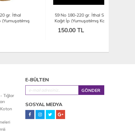
59 No 180-220 gr. İthal Sarılmış
39 (D) No 1
ış
Kağıt İp (Yumuşatılmış Kağıt İp) -
Sarılmış Ka
Sarı
Kağıt İp) -
150.00 TL
150.00
E-BÜLTEN
 - Tığlar
arı
SOSYAL MEDYA
 Koton
eleri
mli