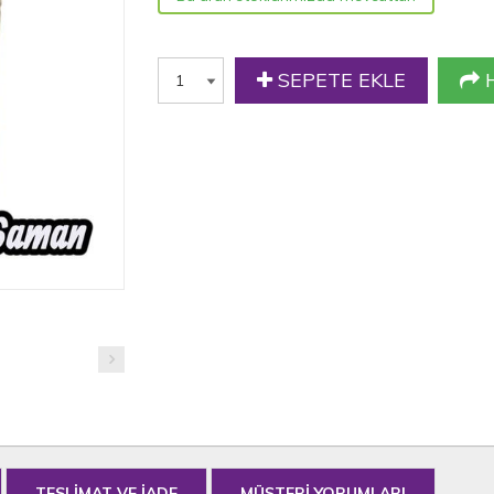
SEPETE EKLE
H
TESLİMAT VE İADE
MÜŞTERİ YORUMLARI