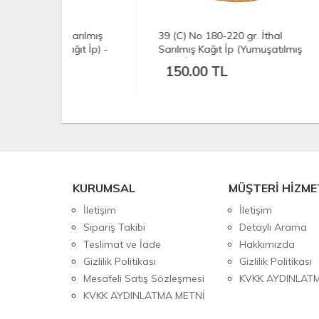
 Sarılmış
39 (C) No 180-220 gr. İthal
12 N
ağıt İp) -
Sarılmış Kağıt İp (Yumuşatılmış
Kağı
Kağıt İp) - Açık Doğal Renk
SİY
150.00 TL
15
KURUMSAL
MÜŞTERİ HİZME
İletişim
İletişim
Sipariş Takibi
Detaylı Arama
Teslimat ve İade
Hakkımızda
Gizlilik Politikası
Gizlilik Politikası
Mesafeli Satış Sözleşmesi
KVKK AYDINLAT
KVKK AYDINLATMA METNİ