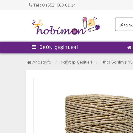
Tel : 0 (552) 660 81 14
ÜRÜN ÇEŞİTLERİ
Anasayfa
Kağıt İp Çeşitleri
İthal Sarılmış 