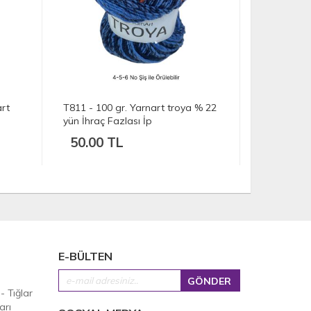
t troya % 22
T810 - 50 gr. % 60 yün yarnart
T80
İhraç Fazlası İp
Faz
25.00 TL
4
E-BÜLTEN
 - Tığlar
arı