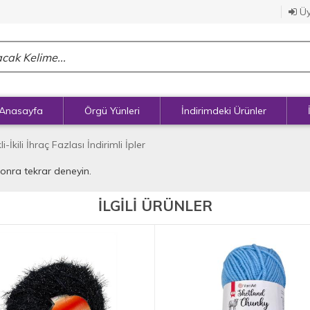
Üy
Anasayfa
Örgü Yünleri
İndirimdeki Ürünler
li-İkili İhraç Fazlası İndirimli İpler
sonra tekrar deneyin.
İLGİLİ ÜRÜNLER