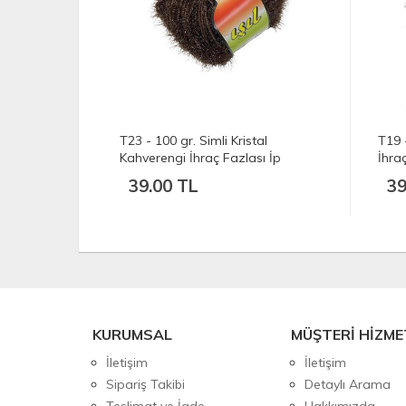
li Kristal
T19 - 100 gr. Simli Kristal Siyah
 Fazlası İp
İhraç Fazlası İp
39.00 TL
KURUMSAL
MÜŞTERİ HİZME
İletişim
İletişim
Sipariş Takibi
Detaylı Arama
Teslimat ve İade
Hakkımızda