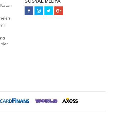
SOSYAL MEDYA
 Koton
eleri
mli
Ana
pler