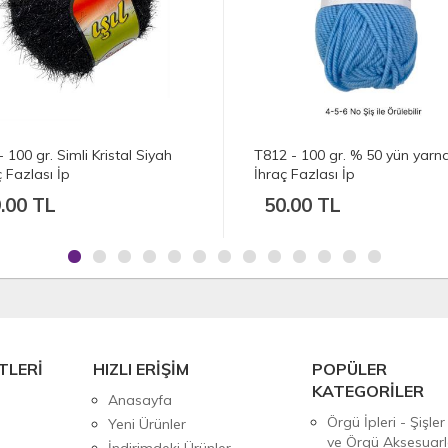
T812 - 100 gr. % 50 yün yarnart
T811 - 100 gr. Yarnar
İhraç Fazlası İp
yün İhraç Fazlası İp
50.00 TL
50.00 TL
TLERİ
HIZLI ERİŞİM
POPÜLER
KATEGORİLER
Anasayfa
Örgü İpleri - Şişler
Yeni Ürünler
ve Örgü Aksesuarl
İndirimdeki Ürünler