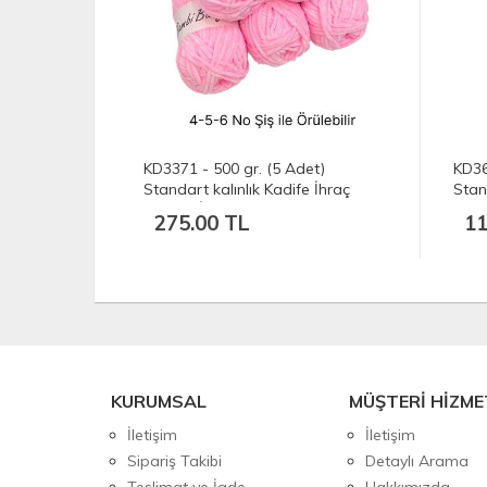
et)
KD3371 - 500 gr. (5 Adet)
KD36
 İhraç
Standart kalınlık Kadife İhraç
Stan
Fazlası İp
Kadi
275.00 TL
11
KURUMSAL
MÜŞTERİ HİZME
İletişim
İletişim
Sipariş Takibi
Detaylı Arama
Teslimat ve İade
Hakkımızda