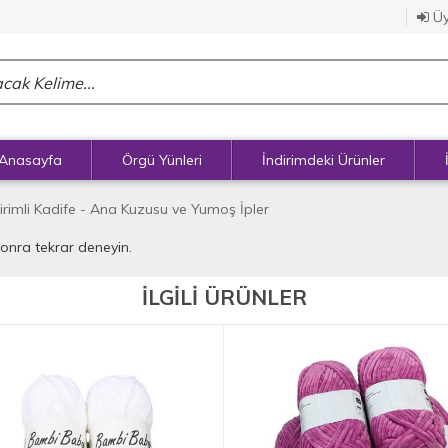
Üy
Anasayfa
Örgü Yünleri
İndirimdeki Ürünler
irimli Kadife - Ana Kuzusu ve Yumoş İpler
sonra tekrar deneyin.
İLGİLİ ÜRÜNLER