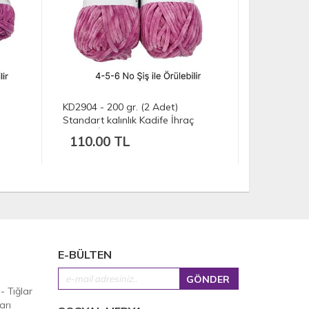
KD2904 - 200 gr. (2 Adet)
KD3281 - 5
Standart kalınlık Kadife İhraç
Standart ka
Fazlası İp
Fazlası İp
110.00 TL
275.00
E-BÜLTEN
 - Tığlar
arı