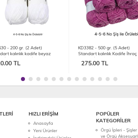
30 - 200 gr. (2 Adet)
KD3382 - 500 gr. (5 Adet)
dart kalınlık kadife beyaz
Standart kalınlık Kadife İhraç
fe İhraç Fazlası İp
Fazlası İp
0.00 TL
275.00 TL
TLERİ
HIZLI ERİŞİM
POPÜLER
KATEGORİLER
Anasayfa
Örgü İpleri - Şişler
Yeni Ürünler
ve Örgü Aksesuarl
İndirimdeki Ürünler