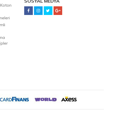
SOSYAL MEDYA
 Koton
eleri
mli
Ana
pler