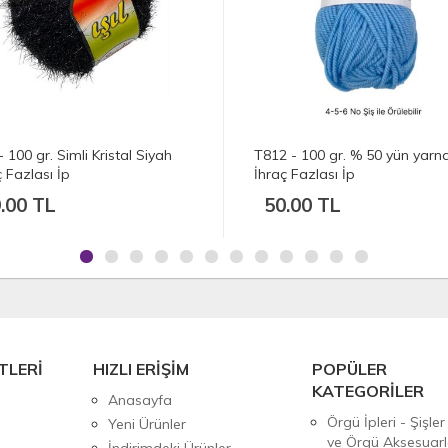
 - 100 gr. % 50 yün yarnart
T811 - 100 gr. Yarnart troya
ç Fazlası İp
yün İhraç Fazlası İp
.00 TL
50.00 TL
TLERİ
HIZLI ERİŞİM
POPÜLER
KATEGORİLER
Anasayfa
Örgü İpleri - Şişler
Yeni Ürünler
ve Örgü Aksesuarl
İndirimdeki Ürünler