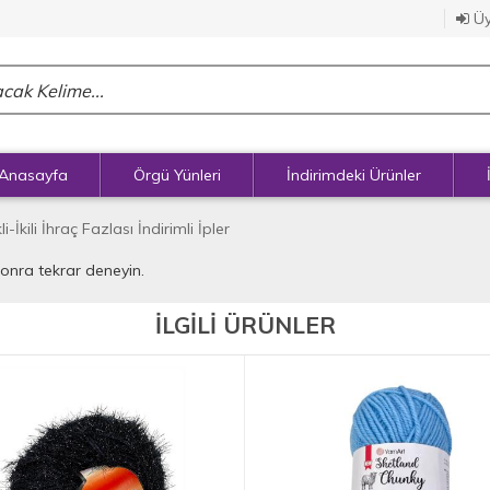
Üy
Anasayfa
Örgü Yünleri
İndirimdeki Ürünler
li-İkili İhraç Fazlası İndirimli İpler
sonra tekrar deneyin.
İLGİLİ ÜRÜNLER