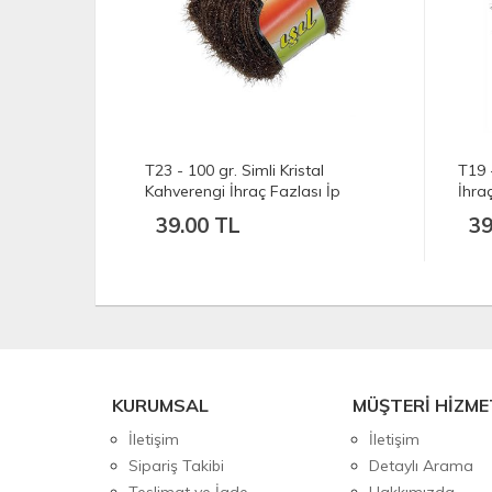
al
T19 - 100 gr. Simli Kristal Siyah
T812
ı İp
İhraç Fazlası İp
İhra
39.00 TL
50
KURUMSAL
MÜŞTERİ HİZME
İletişim
İletişim
Sipariş Takibi
Detaylı Arama
Teslimat ve İade
Hakkımızda