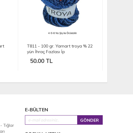
 % 22
T809 - 100 gr. Nako vogue İhraç
T808 - 100
Fazlası İp
vogue İhra
40.00 TL
50.00 
E-BÜLTEN
 - Tığlar
arı