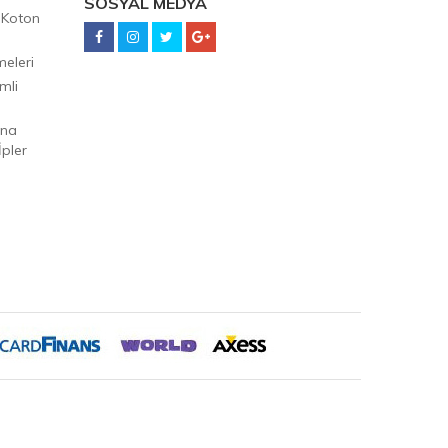
SOSYAL MEDYA
 Koton
eleri
mli
Ana
pler