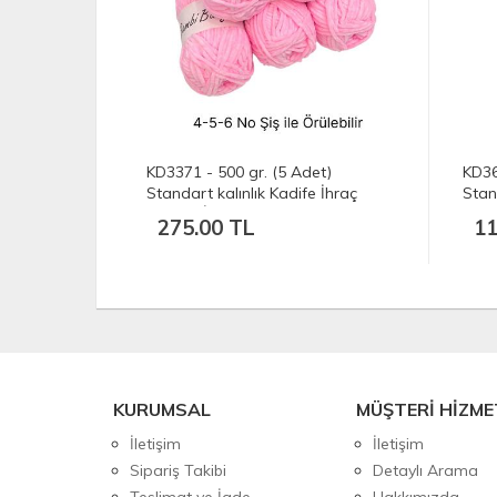
et)
KD3371 - 500 gr. (5 Adet)
KD36
 İhraç
Standart kalınlık Kadife İhraç
Stan
Fazlası İp
Kadi
275.00 TL
11
KURUMSAL
MÜŞTERİ HİZME
İletişim
İletişim
Sipariş Takibi
Detaylı Arama
Teslimat ve İade
Hakkımızda