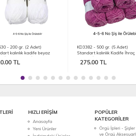
30 - 200 gr. (2 Adet)
KD3382 - 500 gr. (5 Adet)
dart kalınlık kadife beyaz
Standart kalınlık Kadife İhraç
fe İhraç Fazlası İp
Fazlası İp
0.00 TL
275.00 TL
TLERİ
HIZLI ERİŞİM
POPÜLER
KATEGORİLER
Anasayfa
Örgü İpleri - Şişler
Yeni Ürünler
ve Örgü Aksesuarl
İndirimdeki Ürünler