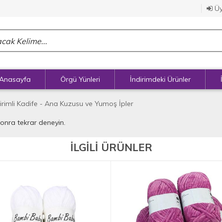
Üy
Anasayfa
Örgü Yünleri
İndirimdeki Ürünler
irimli Kadife - Ana Kuzusu ve Yumoş İpler
sonra tekrar deneyin.
İLGİLİ ÜRÜNLER