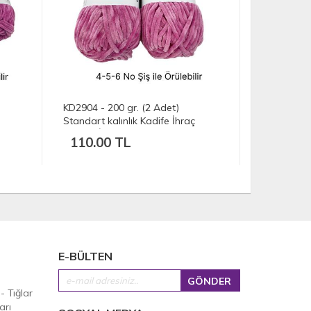
KD2904 - 200 gr. (2 Adet)
KD3664 - 5
Standart kalınlık Kadife İhraç
Standart ka
Fazlası İp
Fazlası İp
110.00 TL
302.50
E-BÜLTEN
 - Tığlar
arı