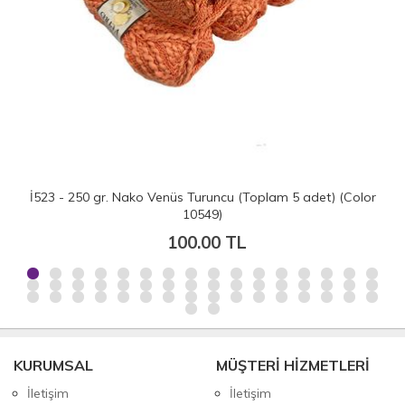
nüs Turuncu (Toplam 5 adet) (Color
İH4779 - 500 gr. (5 Adet
10549)
mer
100.00 TL
200
KURUMSAL
MÜŞTERİ HİZMETLERİ
İletişim
İletişim