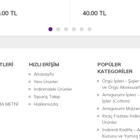
.00 TL
40.00 TL
TLERİ
HIZLI ERİŞİM
POPÜLER
KATEGORİLER
Anasayfa
Örgü İpleri - Şişler
Yeni Ürünler
ve Örgü Aksesuarl
İndirimdeki Ürünler
Amigurumi İpleri -
Sipariş Takip
İpler (Cotton)
MA METNİ
Hakkımızda
Amigurumi Malzem
İhraç Fazlası İndiri
Ürünler
İndirimli Kadife - 
Kuzusu ve Yumoş İ