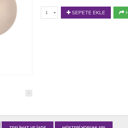
SEPETE EKLE
H
TESLİMAT VE İADE
MÜŞTERİ YORUMLARI