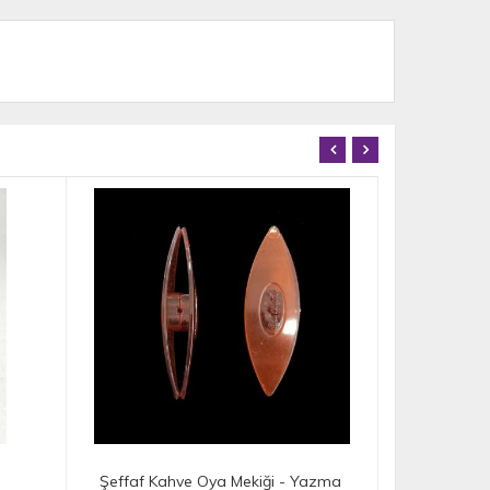
Şeffaf Kahve Oya Mekiği - Yazma
Buhar Kale