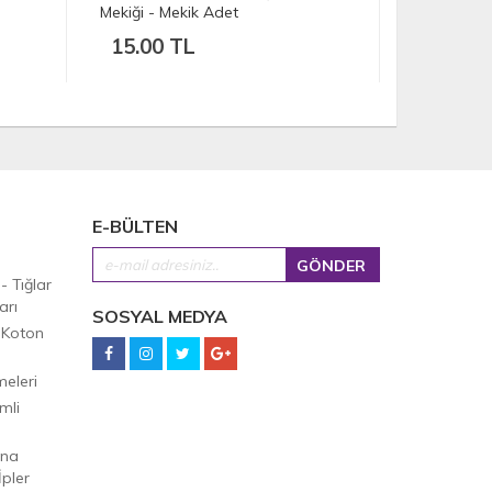
Mekiği - Mekik Adet
Tekstil Ka
15.00 TL
30.00 
E-BÜLTEN
 - Tığlar
arı
SOSYAL MEDYA
 Koton
eleri
mli
Ana
pler