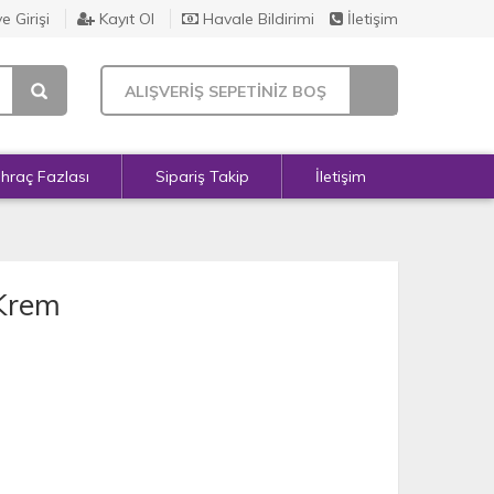
e Girişi
Kayıt Ol
Havale Bildirimi
İletişim
ALIŞVERİŞ SEPETİNİZ BOŞ
İhraç Fazlası
Sipariş Takip
İletişim
 Krem