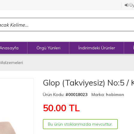
Üy
Anasayfa
Örgü Yünleri
İndirimdeki Ürünler
 Malzemeleri
Glop (Takviyesiz) No:5 /
Ürün Kodu:
#00018023
Marka:
hobimon
50.00
TL
Bu ürün stoklarımızda mevcuttur.