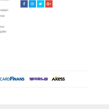
eleri
mli
Ana
pler