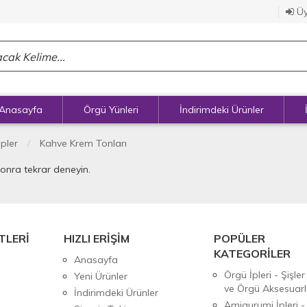
Üy
Anasayfa
Örgü Yünleri
İndirimdeki Ürünler
İpler
Kahve Krem Tonları
sonra tekrar deneyin.
TLERİ
HIZLI ERİŞİM
POPÜLER
KATEGORİLER
Anasayfa
Örgü İpleri - Şişler
Yeni Ürünler
ve Örgü Aksesuarl
İndirimdeki Ürünler
Amigurumi İpleri -