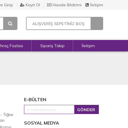
e Girişi
Kayıt Ol
Havale Bildirimi
İletişim
ALIŞVERİŞ SEPETİNİZ BOŞ
İhraç Fazlası
Sipariş Takip
İletişim
E-BÜLTEN
 - Tığlar
arı
SOSYAL MEDYA
 Koton