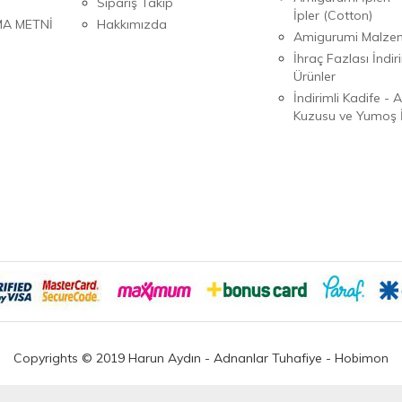
Sipariş Takip
İpler (Cotton)
MA METNİ
Hakkımızda
Amigurumi Malzem
İhraç Fazlası İndiri
Ürünler
İndirimli Kadife - 
Kuzusu ve Yumoş İ
Copyrights © 2019 Harun Aydın - Adnanlar Tuhafiye - Hobimon