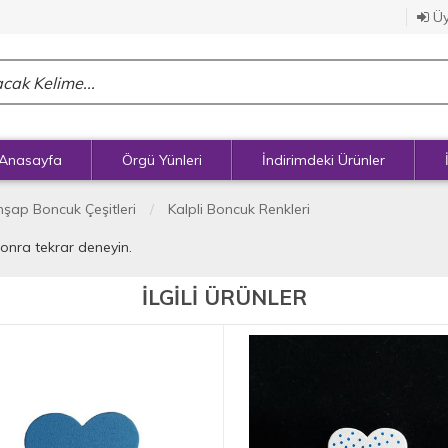
Üy
Anasayfa
Örgü Yünleri
İndirimdeki Ürünler
hşap Boncuk Çeşitleri
Kalpli Boncuk Renkleri
sonra tekrar deneyin.
İLGİLİ ÜRÜNLER