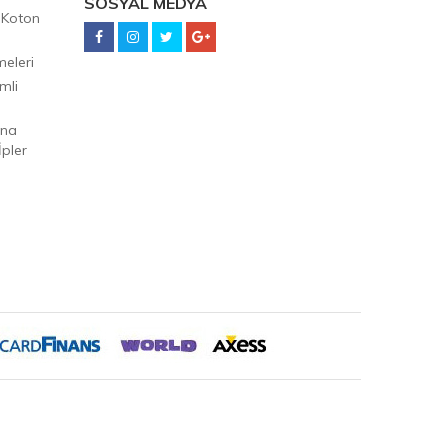
SOSYAL MEDYA
 Koton
eleri
mli
Ana
pler