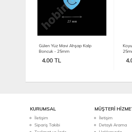
uk - Puanlı
Gülen Yüz Mavi Ahşap Kalp
Koyu
Boncuk - 25mm
25
4.00 TL
4.
KURUMSAL
MÜŞTERİ HİZME
İletişim
İletişim
Sipariş Takibi
Detaylı Arama
Teslimat ve İade
Hakkımızda