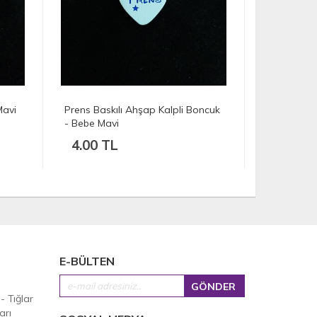
Mavi
Prens Baskılı Ahşap Kalpli Boncuk
Prenses Bas
- Bebe Mavi
Boncuk - G
4.00 TL
4.00 T
E-BÜLTEN
 - Tığlar
arı