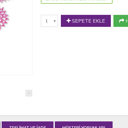
SEPETE EKLE
H
TESLİMAT VE İADE
MÜŞTERİ YORUMLARI