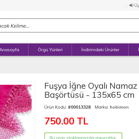
Üy
Anasayfa
Örgü Yünleri
İndirimdeki Ürünler
)
Fuşya İğne Oyalı Namaz 
Başörtüsü - 135x65 cm
Ürün Kodu:
#00013328
Marka:
hobimon
750.00
TL
Bu ürün stoklarımızda mevcuttur.