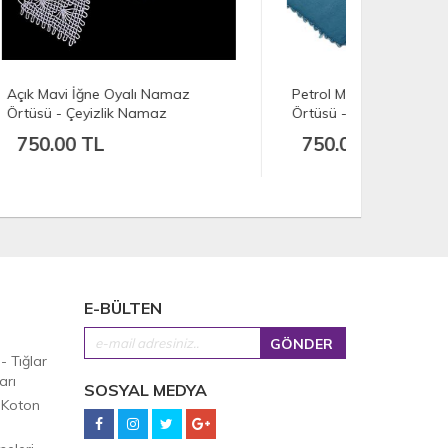
Petrol Mavi İğne Oyalı Namaz
Mint Yeşil
Örtüsü - Çeyizlik Namaz
Örtüsü - Ç
Başörtüsü - 135x65 cm
Başörtüsü
750.00 TL
750.00
E-BÜLTEN
 - Tığlar
arı
SOSYAL MEDYA
 Koton