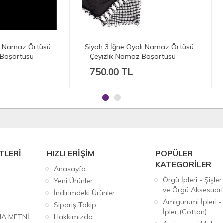
h 3 İğne Oyalı Namaz Örtüsü
Açık Mavi İğne Oyalı Namaz
yizlik Namaz Başörtüsü -
Örtüsü - Çeyizlik Namaz
x65 cm
Başörtüsü - 135x65 cm
0.00 TL
750.00 TL
TLERİ
HIZLI ERİŞİM
POPÜLER
KATEGORİLER
Anasayfa
Örgü İpleri - Şişler
Yeni Ürünler
ve Örgü Aksesuarl
İndirimdeki Ürünler
Amigurumi İpleri -
Sipariş Takip
İpler (Cotton)
MA METNİ
Hakkımızda