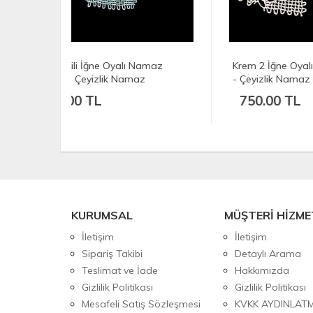
Namaz
Krem 2 İğne Oyalı Namaz Örtüsü
Siya
az
- Çeyizlik Namaz Başörtüsü -
- Çe
135x65 cm
135
750.00 TL
75
KURUMSAL
MÜŞTERİ HİZME
İletişim
İletişim
Sipariş Takibi
Detaylı Arama
Teslimat ve İade
Hakkımızda
Gizlilik Politikası
Gizlilik Politikası
Mesafeli Satış Sözleşmesi
KVKK AYDINLAT