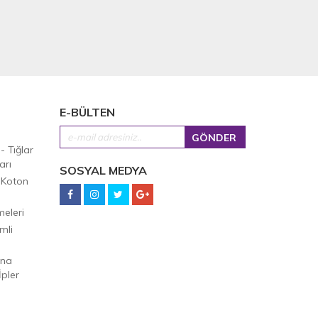
E-BÜLTEN
 - Tığlar
arı
SOSYAL MEDYA
 Koton
eleri
mli
Ana
pler