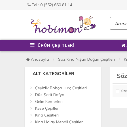
Tel : 0 (552) 660 81 14
ÜRÜN ÇEŞİTLERİ
Anasayfa
Söz Kına Nişan Düğün Çeşitleri
K
ALT KATEGORILER
Söz
Çeyizlik Bohça.Hurç Çeşitleri
Ücr
Düz Şerit Rafya
Gelin Kemerleri
Kese Çeşitleri
Kına Çeşitleri
Kına Halay Mendil Çeşitleri