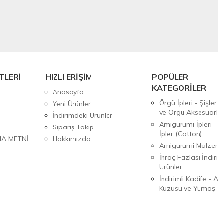
TLERİ
HIZLI ERİŞİM
POPÜLER
KATEGORİLER
Anasayfa
Örgü İpleri - Şişler
Yeni Ürünler
ve Örgü Aksesuarl
İndirimdeki Ürünler
Amigurumi İpleri -
Sipariş Takip
İpler (Cotton)
MA METNİ
Hakkımızda
Amigurumi Malzem
İhraç Fazlası İndiri
Ürünler
İndirimli Kadife - 
Kuzusu ve Yumoş İ