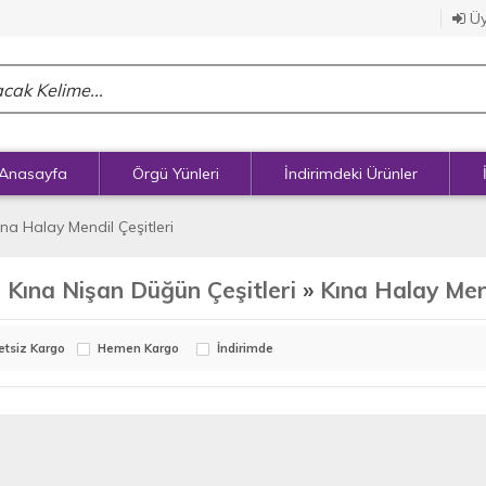
Üy
Anasayfa
Örgü Yünleri
İndirimdeki Ürünler
ına Halay Mendil Çeşitleri
 Kına Nişan Düğün Çeşitleri
»
Kına Halay Mend
etsiz Kargo
Hemen Kargo
İndirimde