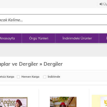
Üy
Anasayfa
Örgü Yünleri
İndirimdeki Ürünler
aplar ve Dergiler
»
Dergiler
etsiz Kargo
Hemen Kargo
İndirimde