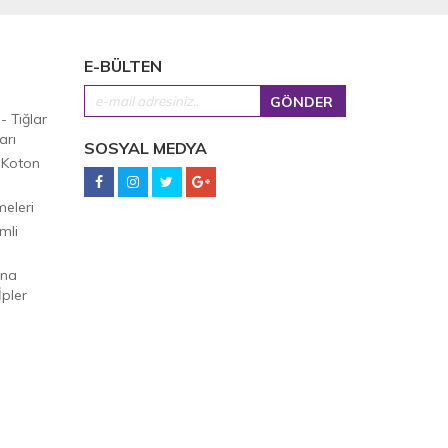
E-BÜLTEN
 - Tığlar
arı
SOSYAL MEDYA
 Koton
eleri
mli
Ana
pler