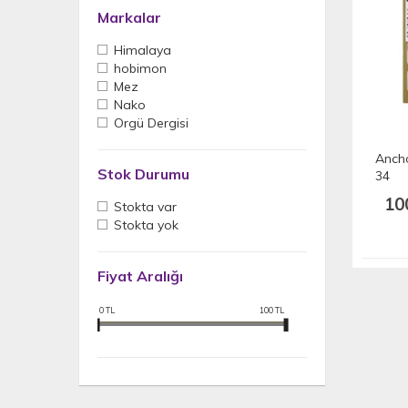
Markalar
Himalaya
hobimon
Mez
Nako
Örgü Dergisi
Ancho
Stok Durumu
34
10
Stokta var
Stokta yok
Fiyat Aralığı
0
TL
100
TL