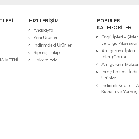
TLERİ
HIZLI ERİŞİM
POPÜLER
KATEGORİLER
Anasayfa
Örgü İpleri - Şişler
Yeni Ürünler
ve Örgü Aksesuarl
İndirimdeki Ürünler
Amigurumi İpleri -
Sipariş Takip
İpler (Cotton)
MA METNİ
Hakkımızda
Amigurumi Malzem
İhraç Fazlası İndiri
Ürünler
İndirimli Kadife - 
Kuzusu ve Yumoş İ