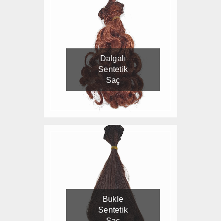
Dalgalı
Sentetik
Saç
Bukle
Sentetik
Saç