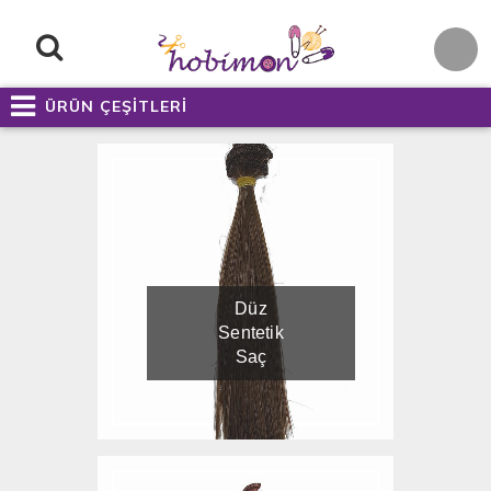
ÜRÜN ÇEŞİTLERİ
Düz
Sentetik
Saç